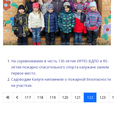
На соревнованиях в честь 130-летия ИРПО-ВДПО и 85-
летия пожарно-спасательного спорта калужане заняли
первое место.
Садоводам Калуги напомнили о пожарной безопасности
на участках.
117
118
119
120
121
122
123
1