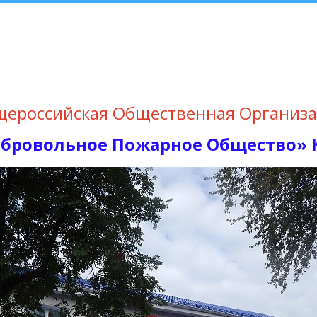
ероссийская Общественная Организ
обровольное Пожарное Общество»