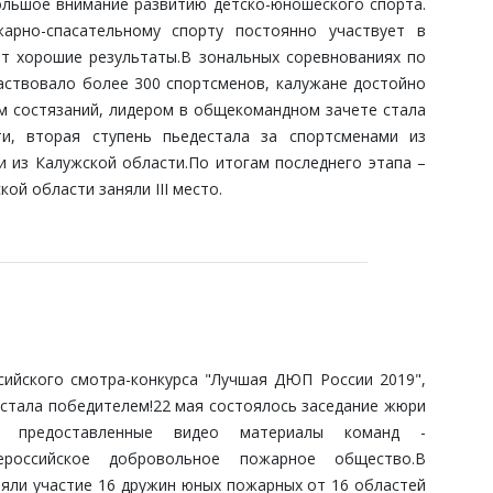
ьшое внимание развитию детско-юношеского спорта.
арно-спасательному спорту постоянно участвует в
т хорошие результаты.
В зональных соревнованиях по
частвовало более 300 спортсменов, калужане достойно
м состязаний, лидером в общекомандном зачете стала
и, вторая ступень пьедестала за спортсменами из
и из Калужской области.По итогам последнего этапа –
кой области заняли
III место.
йского смотра-конкурса "Лучшая ДЮП России 2019",
стала победителем!
22 мая состоялось заседание жюри
ы предоставленные видео материалы команд -
Всероссийское добровольное пожарное общество.В
яли участие 16 дружин юных пожарных от 16 областей