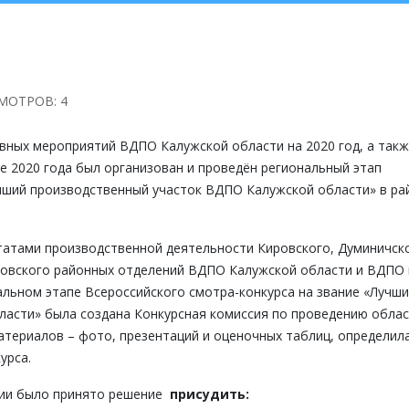
МОТРОВ: 4
ых мероприятий ВДПО Калужской области на 2020 год, а так
ре 2020 года был организован и проведён региональный этап
учший производственный участок ВДПО Калужской области» в ра
атами производственной деятельности Кировского, Думиничско
новского районных отделений ВДПО Калужской области и ВДПО 
альном этапе Всероссийского смотра-конкурса на звание «Лучш
асти» была создана Конкурсная комиссия по проведению обла
атериалов – фото, презентаций и оценочных таблиц, определил
урса.
сии было принято решение
присудить: