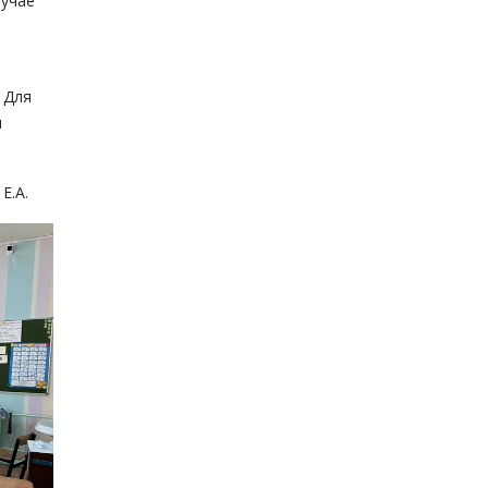
лучае
 Для
ы
Е.А.