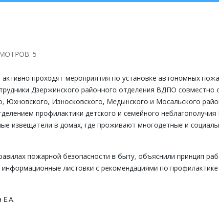
МОТРОВ: 5
ктивно проходят мероприятия по установке автономных пож
трудники Дзержинского районного отделения ВДПО совместно 
, Юхновского, Износковского, Медынского и Мосальского райо
отделением профилактики детского и семейного неблагополучия
ые извещатели в домах, где проживают многодетные и социаль
равилах пожарной безопасности в быту, объяснили принцип ра
и информационные листовки с рекомендациями по профилактике
Е.А.