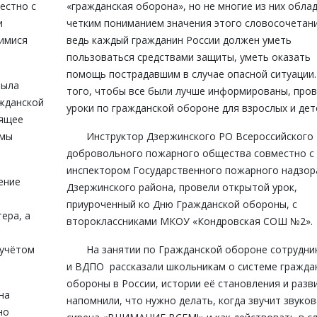
естно с
«гражданская оборона», но не многие из них обла
и
четким пониманием значения этого словосочетани
щимися
ведь каждый гражданин России должен уметь
пользоваться средствами защиты, уметь оказать
помощь пострадавшим в случае опасной ситуации.
была
того, чтобы все были лучше информированы, про
жданской
уроки по гражданской обороне для взрослых и дет
оящее
емы
Инструктор Дзержинского РО Всероссийского
добровольного пожарного общества совместно с
инспектором Государственного пожарного надзор
ение
Дзержинского района, провели открытой урок,
приуроченный ко Дню Гражданской обороны, с
ера, а
второклассниками МКОУ «Кондровская СОШ №2».
 учётом
На занятии по Гражданской обороне сотрудни
и ВДПО рассказали школьникам о системе гражда
обороны в России, истории её становления и разв
на
напомнили, что нужно делать, когда звучит звуков
но