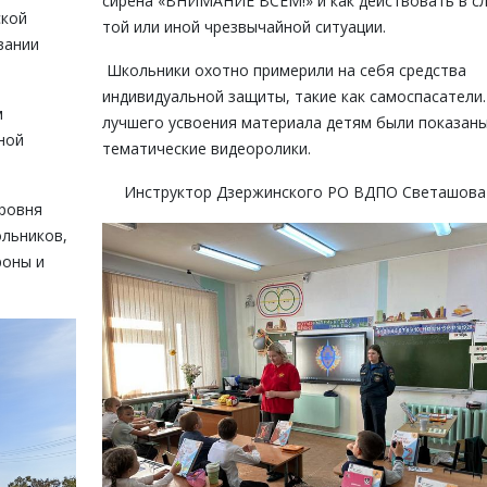
сирена «ВНИМАНИЕ ВСЕМ!» и как действовать в с
ской
той или иной чрезвычайной ситуации.
вании
Школьники охотно примерили на себя средства
индивидуальной защиты, такие как самоспасатели.
м
лучшего усвоения материала детям были показан
ной
тематические видеоролики.
Инструктор Дзержинского РО ВДПО Светашова 
ровня
льников,
роны и