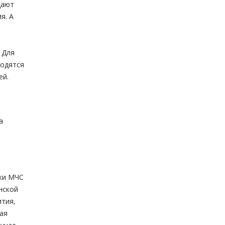
дают
я. А
 Для
водятся
ей.
а
ки МЧС
нской
ития,
ая