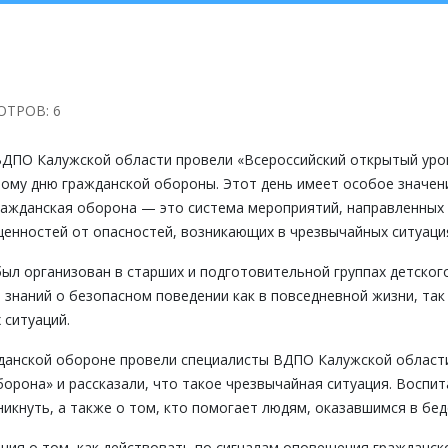
ТРОВ: 6
 ВДПО Калужской области провели «Всероссийский открытый уро
ому дню гражданской обороны. Этот день имеет особое значен
гражданская оборона — это система мероприятий, направленных
ценностей от опасностей, возникающих в чрезвычайных ситуаци
ыл организован в старших и подготовительной группах детского
 знаний о безопасном поведении как в повседневной жизни, так 
 ситуаций.
данской обороне провели специалисты ВДПО Калужской области
орона» и рассказали, что такое чрезвычайная ситуация. Воспит
никнуть, а также о том, кто помогает людям, оказавшимся в бед
ния о том, как действовать по сигналам оповещения гражданск