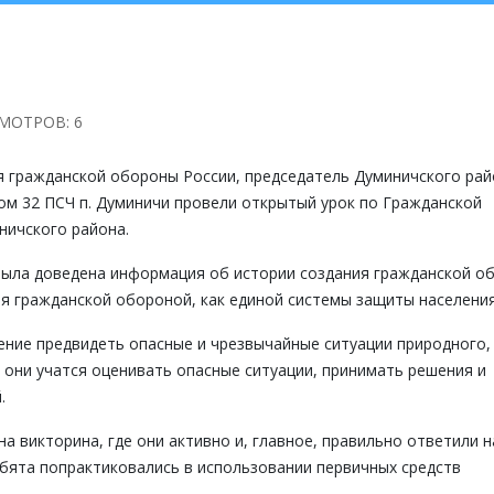
МОТРОВ: 6
ня гражданской обороны России, председатель Думиничского ра
м 32 ПСЧ п. Думиничи провели открытый урок по Гражданской
ичского района.
была доведена информация об истории создания гражданской о
я гражданской обороной, как единой системы защиты населения
ение предвидеть опасные и чрезвычайные ситуации природного,
е они учатся оценивать опасные ситуации, принимать решения и
.
 викторина, где они активно и, главное, правильно ответили н
бята попрактиковались в использовании первичных средств